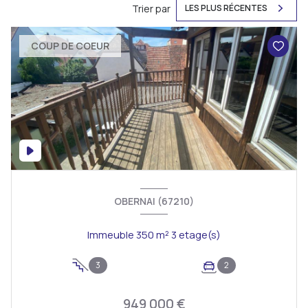
Trier par
LES PLUS RÉCENTES
COUP DE COEUR
OBERNAI (67210)
Immeuble 350 m² 3 etage(s)
3
2
949 000 €