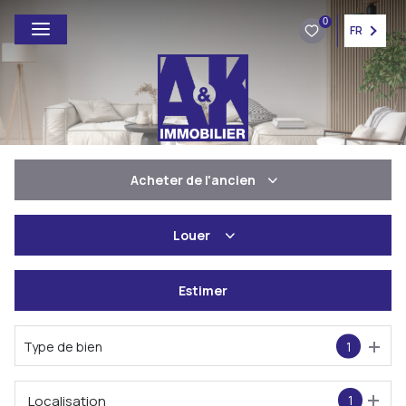
0
FR
Acheter
de l'ancien
De l'ancien
Louer
à l'année
Estimer
De l'immo pro
Type de bien
1
Localisation
1