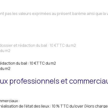
nt pas les valeurs exprimées au présent barème ainsi que la v
dossier et rédaction du bail : 10 €TTC du m2
C du m2
rédaction du bail : 10 €TTC du m2
C du m2
aux professionnels et commercia
ommerciaux :
 réalisation
de l'état des lieux :
10 % TTC du loyer (Hors charge