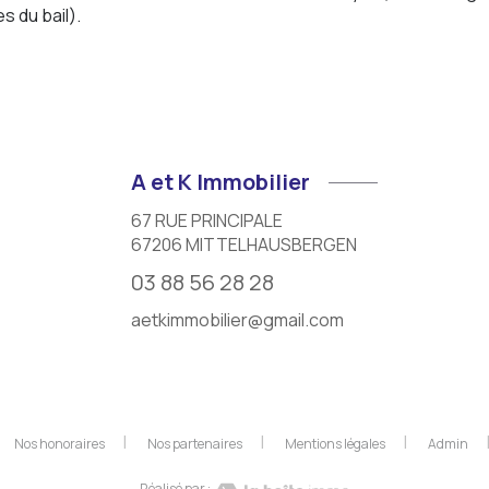
s du bail).
A et K Immobilier
67 RUE PRINCIPALE
67206
MITTELHAUSBERGEN
03 88 56 28 28
aetkimmobilier@gmail.com
Nos honoraires
Nos partenaires
Mentions légales
Admin
Réalisé par :