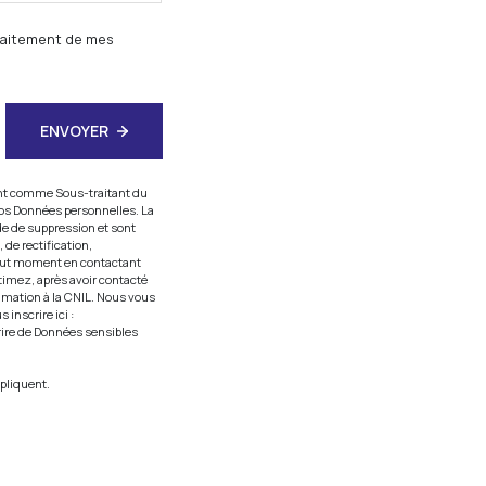
traitement de mes
ENVOYER
sant comme Sous-traitant du
vos Données personnelles. La
de de suppression et sont
 de rectification,
 tout moment en contactant
timez, après avoir contacté
lamation à la CNIL. Nous vous
inscrire ici :
rire de Données sensibles
pliquent.