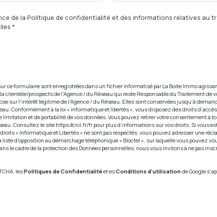
nce de la Politique de confidentialité et des informations relatives au 
les *
 sur ce formulaire sont enregistrées dans un fichier informatisé par La Boite Immo agis
 la clientèle/prospects de l'Agence / du Réseau qui reste Responsable du Traitement de 
ose sur l'intérêt légitime de l'Agence / du Réseau. Elles sont conservées jusqu'à deman
eau. Conformément à la loi « informatique et libertés », vous disposez des droits d’accès,
e limitation et de portabilité de vos données. Vous pouvez retirer votre consentement à
seau. Consultez le site
https://cnil.fr/fr
pour plus d’informations sur vos droits. Si vous es
 droits « Informatique et Libertés » ne sont pas respectés, vous pouvez adresser une réc
 liste d'opposition au démarchage téléphonique « Bloctel », sur laquelle vous pouvez vous 
Dans le cadre de la protection des Données personnelles, nous vous invitons à ne pas insc
PTCHA, les
Politiques de Confidentialité
et es
Conditions d'utilisation
de Google s'ap