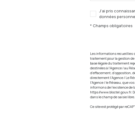
J'ai pris connaissa
données personnel
* Champs obligatoires
Les informations recueillies
traitement pour la gestion de
base légale du traitement rep
destinées à l'Agence / au Rés
d’effacement, d’opposition, d
directement l’Agence / Le Ré
l'Agence / le Réseau, que vos
informons de l’existence de la
https://www.bloctel.gouv.fr
. 
dans le champ de saisie libre.
Ce site est protégé par reCA