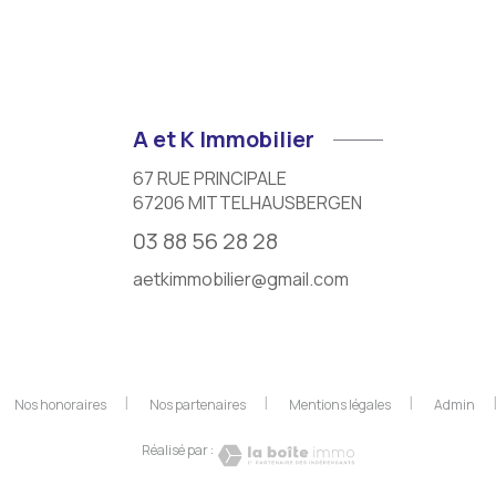
A et K Immobilier
67 RUE PRINCIPALE
67206
MITTELHAUSBERGEN
03 88 56 28 28
aetkimmobilier@gmail.com
Nos honoraires
Nos partenaires
Mentions légales
Admin
Réalisé par :