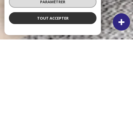
PARAMÉTRER
TOUT ACCEPTER
À PROPOS
A ET K IMMOBILIER VOUS
ACCOMPAGNE
Votre partenaire immobilier depuis plus de 33 ans dont le
siège est situé à Mittelhausbergen et notre seconde
agence à Illkirch-Graffenstaden depuis 2018. Notre équipe