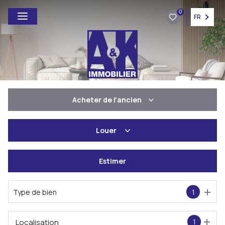
0
FR
Acheter
de l'ancien
De l'ancien
Louer
à l'année
Estimer
De l'immo pro
Type de bien
1
Localisation
1