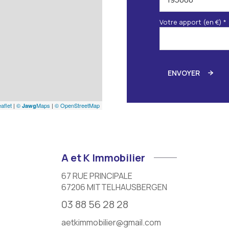
Votre apport (en €) *
ENVOYER
aflet
|
©
Maps
|
© OpenStreetMap
Jawg
A et K Immobilier
67 RUE PRINCIPALE
67206
MITTELHAUSBERGEN
03 88 56 28 28
aetkimmobilier@gmail.com