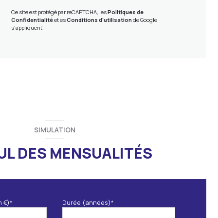
Ce site est protégé par reCAPTCHA, les
Politiques de
Confidentialité
et es
Conditions d'utilisation
de Google
s'appliquent.
SIMULATION
UL DES MENSUALITÉS
n €)*
Durée (années)*