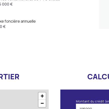
5 000 €
xe foncière annuelle
0 €
RTIER
CALC
+
Montant du crédit (e
−