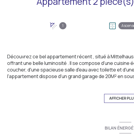
1
Ascens
Découvrez ce bel appartement récent , situé à Mittelhaus
offrant une belle luminosité . Il se compose d'une cuisine
coucher, d'une spacieuse salle d'eau avec toilette et d'u
l'appartement dispose d'un grand garage de 20M² en sous
occupation.
Chauffage et eau chaude collectifs avec compteurs indivi
Situé à moins de 10 minutes à vélo de l'Espace Européen de
AFFICHER PL
appréciable avec les transports en commun. Ne manquez p
investissement locatif disposant d'un emplacement strat
Pour plus d'information, contactez Mme Hanou au 06861
BILAN ÉNERGÉ