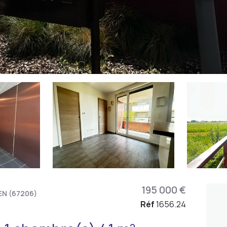
195 000 €
N (67206)
Réf
1656.24