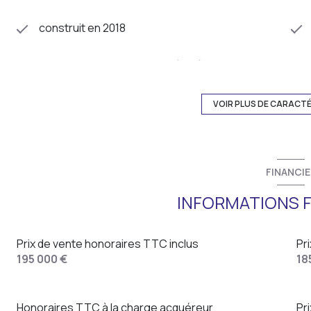
construit en 2018
Chauffage collectif : autre (gaz)
exposition Sud
VOIR PLUS DE CARACT
3 étage(s)
FINANCIE
cave
INFORMATIONS F
interphone
Prix de vente honoraires TTC inclus
Pr
195 000 €
18
Honoraires TTC à la charge acquéreur
Pr