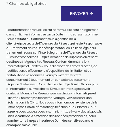
* Champs obligatoires
ENVOYER
Les informations recueillies sur ce formulaire sont enregistrées
dans un fichier informatisé par La Boite Immo agissant comme
Sous-traitant du traitement pour la gestion de la
clientèle/prospects de l'Agence / du Réseau qui reste Responsable
du Traitement de vos Données personnelles. La base légale du
traitement repose sur l'intérêt légitime de l'Agence / du Réseau.
Elles sont conservées jusqu'à demande de suppression et sont
destinées à l'Agence / au Réseau. Conformément à la loi «
informatique et libertés », vous disposez des droits d’accès, de
rectification, d’effacement, d’opposition, de limitation et de
portabilité de vos données. Vous pouvez retirer votre
consentement à tout moment en contactant directement
l’Agence / Le Réseau. Consultez le site
https://cnil.fr/fr
pour plus
d’informations sur vos droits. Si vous estimez, après avoir
contacté l'Agence / le Réseau, que vos droits « Informatique et
Libertés » ne sont pas respectés, vous pouvez adresser une
réclamation à la CNIL. Nous vous informons de l’existence de la
liste d'opposition au démarchage téléphonique « Bloctel », sur
laquelle vous pouvez vous inscrire ici :
https://www.bloctel.gouv.fr
.
Dans le cadre de la protection des Données personnelles, nous
vous invitons à ne pas inscrire de Données sensibles dans le
champ de saisie libre.