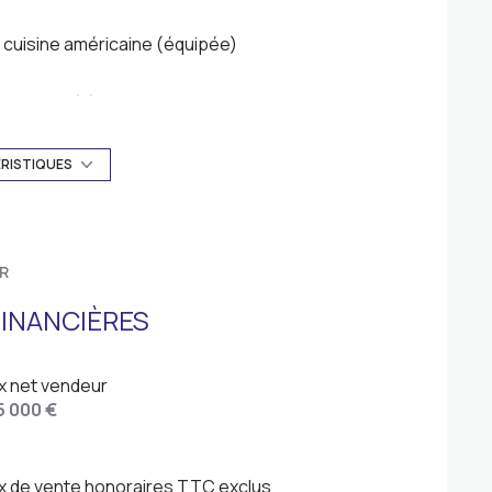
cuisine américaine (équipée)
1 garage(s)
1er étage
ÉRISTIQUES
ascenseur
R
terrasse
INANCIÈRES
accès handicapé
ix net vendeur
5 000 €
ix de vente honoraires TTC exclus