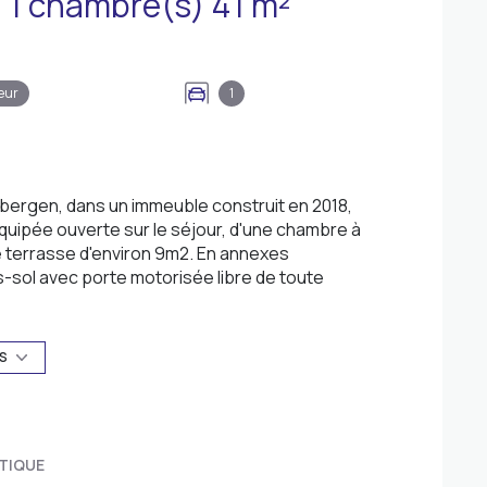
Appartement 2 pièce(s) 1 chambre(s) 41 m²
eur
1
bergen, dans un immeuble construit en 2018,
 équipée ouverte sur le séjour, d'une chambre à
ne terrasse d'environ 9m2. En annexes
-sol avec porte motorisée libre de toute
duels.
 l'entreprise, ce bien bénéficie d'une proximité
US
as cette opportunité de profiter d'un
égique.
85960
TIQUE