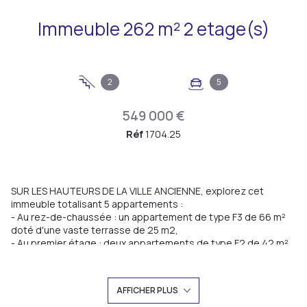
Immeuble 262 m² 2 etage(s)
2
5
549 000 €
Réf
1704.25
SUR LES HAUTEURS DE LA VILLE ANCIENNE, explorez cet
immeuble totalisant 5 appartements :
- Au rez-de-chaussée : un appartement de type F3 de 66 m²
doté d'une vaste terrasse de 25 m2,
- Au premier étage : deux appartements de type F2 de 42 m²
avec balcons,
- Au denier étage : deux appartements de type F2 de 37 m².
Tous les appartements ont été rénovés, il y a une douzaine
AFFICHER PLUS
d'années, ils disposent d'une place de stationnement à