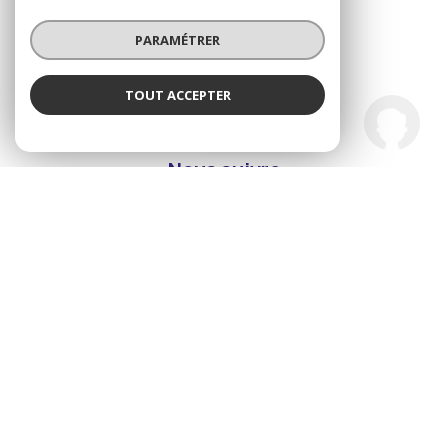
03 88 56 28 28
PARAMÉTRER
aetkimmobilier@gmail.com
TOUT ACCEPTER
A et K Immobilier
NOS RÉSEAUX
Agence
Nous suivre
© 2026 | Tous droits réservés
Nos honoraires
Nos partenaires
Mentions légales
Admin
Politique RGPD
Cookies
Réalisé par :