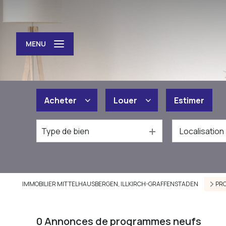
MENU
Acheter
Louer
Estimer
Type de bien
De l'ancien
à l'année
De l'immo pro
IMMOBILIER MITTELHAUSBERGEN, ILLKIRCH-GRAFFENSTADEN
PR
0
Annonces de programmes neufs