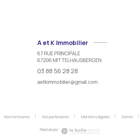
A et K Immobilier
67 RUE PRINCIPALE
67206
MITTELHAUSBERGEN
03 88 56 28 28
aetkimmobilier@gmail.com
Nos honoraires
Nos partenaires
Mentions légales
Admin
Réalisé par :