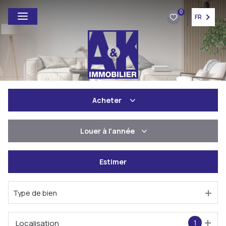
0
FR
Acheter
De l'ancien
Louer
à l'année
à l'année
Estimer
De l'immo pro
Type de bien
Localisation
1