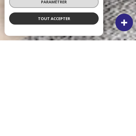
PARAMÉTRER
TOUT ACCEPTER
À PROPOS
A ET K IMMOBILIER VOUS
ACCOMPAGNE
Votre partenaire immobilier depuis plus de 33 ans dont le
siège est situé à Mittelhausbergen et notre seconde
agence à Illkirch-Graffenstaden depuis 2018. Notre équipe